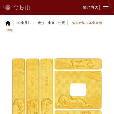
預約來店
純金擺件
金豆・金條・元寶
福順六駿馬年金條組
100g
婚嫁金飾
純金首飾
純金擺件
鉑金首飾
黃金贈禮
本日金價
最新資訊