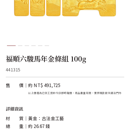
關於金長山
旗下品牌
福順六駿馬年金條組 100g
441315
售 價
約 NT$ 491,725
以上價格為已含工資的今日即時報價，商品數量有限，實際現貨狀況請洽門市
詳細資訊
材 質
黃金：古法金工藝
總 重
約 26.67 錢