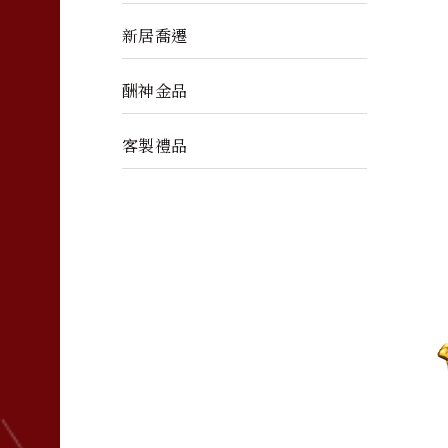
新居喬遷
酬神金品
客製禮品