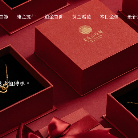
首飾
純金擺件
鉑金首飾
黃金贈禮
本日金價
最新
意永恆傳承。