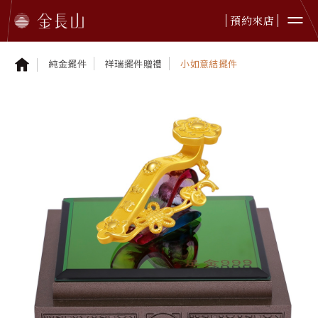
預約來店
純金擺件
祥瑞擺件贈禮
小如意結擺件
婚嫁金飾
純金首飾
純金擺件
鉑金首飾
黃金贈禮
本日金價
最新資訊