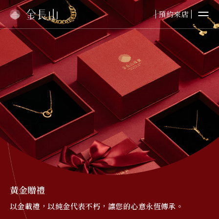
預約來店
婚嫁金飾
純金首飾
純金擺件
鉑金首飾
黃金贈禮
本日金價
黃金贈禮
以金載禮，以純金代表不朽，讓您的心意永恆傳承。
最新資訊