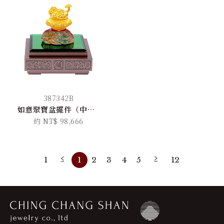
387342B
如意聚寶盆擺件（中版）
約 NT$ 98,666
1
1
2
3
4
5
12