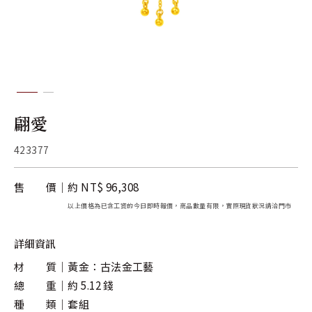
關於金長山
旗下品牌
翩愛
423377
售 價
約 NT$ 96,308
以上價格為已含工資的今日即時報價，商品數量有限，實際現貨狀況請洽門市
詳細資訊
材 質
黃金：古法金工藝
總 重
約 5.12 錢
種 類
套組