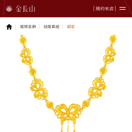
預約來店
婚嫁金飾
結婚套組
翩愛
婚嫁金飾
純金首飾
純金擺件
鉑金首飾
黃金贈禮
本日金價
最新資訊