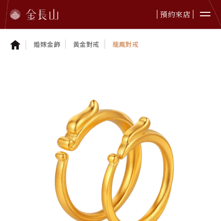
預約來店
婚嫁金飾
黃金對戒
龍鳳對戒
婚嫁金飾
純金首飾
純金擺件
鉑金首飾
黃金贈禮
本日金價
最新資訊