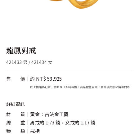
關於金長山
旗下品牌
龍鳳對戒
421433 男 / 421434 女
售 價
約 NT$ 53,925
以上價格為已含工資的今日即時報價，商品數量有限，實際現貨狀況請洽門市
詳細資訊
材 質
黃金：古法金工藝
總 重
男戒約 1.73 錢，女戒約 1.17 錢
種 類
戒指