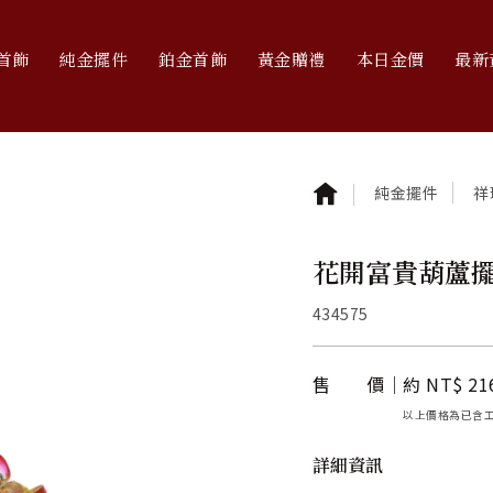
首飾
純金擺件
鉑金首飾
黃金贈禮
本日金價
最新
純金擺件
祥
花開富貴葫蘆
434575
售 價
約 NT$ 21
以上價格為已含
詳細資訊