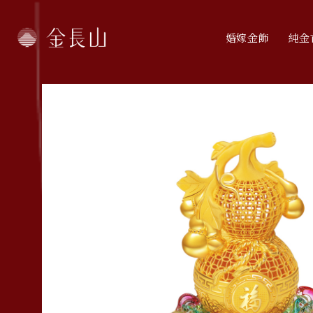
婚嫁金飾
純金