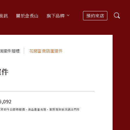
資訊
關於金長山
旗下品牌
預約來店
瑞擺件贈禮
花開富貴葫蘆擺件
擺件
6,092
工資的今日即時報價，商品數量有限，實際現貨狀況請洽門市