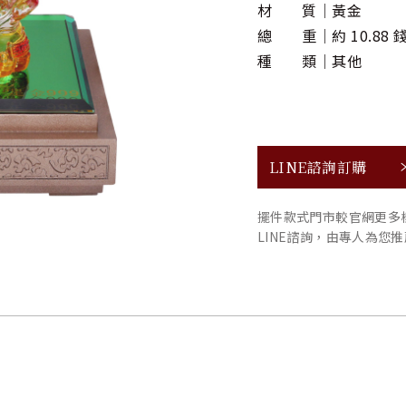
材 質
黃金
總 重
約 10.88 
種 類
其他
LINE諮詢訂購
擺件款式門市較官網更多
LINE諮詢，由專人為您