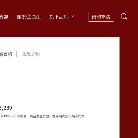
資訊
關於金長山
旗下品牌
預約來店
婚套組
玫瑰之約
3,289
工資的今日即時報價，商品數量有限，實際現貨狀況請洽門市