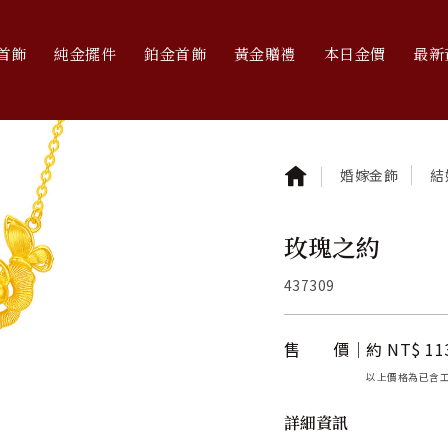
首飾
純金擺件
鉑金首飾
黃金贈禮
本日金價
最新
婚嫁金飾
結
玫瑰之約
437309
售 價
約 NT$ 11
以上價格為已含
詳細資訊