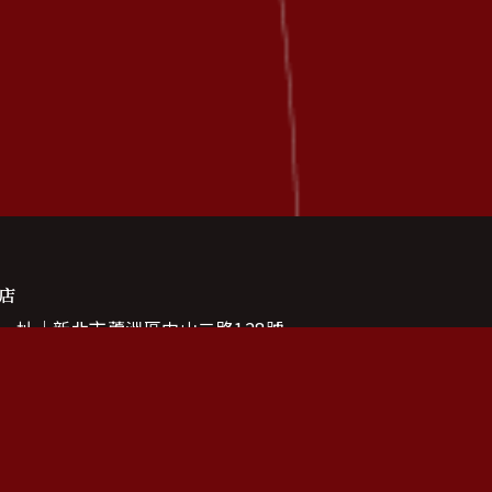
店
 址
新北市蘆洲區中山二路128號
 話
(02)2281-4568
時間
11:00 — 21:00