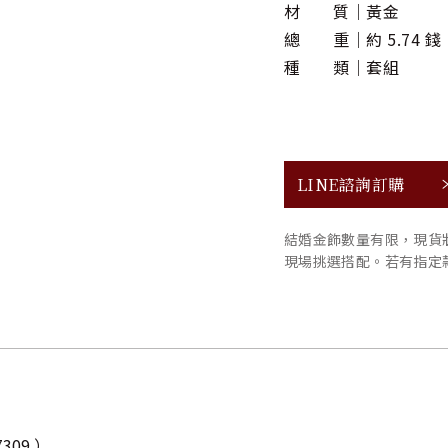
材 質
黃金
總 重
約 5.74 錢
種 類
套組
LINE諮詢訂購
結婚金飾數量有限，現貨
現場挑選搭配。若有指定
309 ）