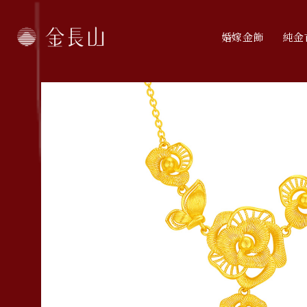
婚嫁金飾
純金