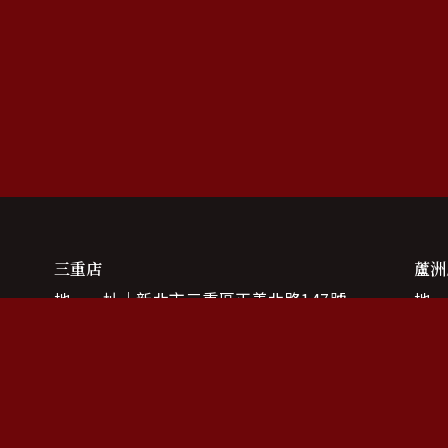
三重店
蘆洲
地 址
新北市三重區正義北路147號
地
電 話
(02)2985-5665
電
營業時間
11:00 — 21:00
營業