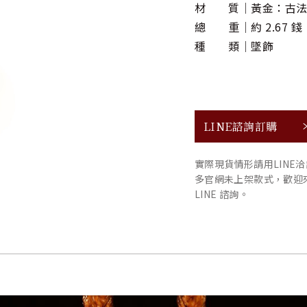
材 質
黃金：古
總 重
約 2.67 錢
種 類
墜飾
LINE諮詢訂購
實際現貨情形請用LINE
多官網未上架款式，歡迎
LINE 諮詢。