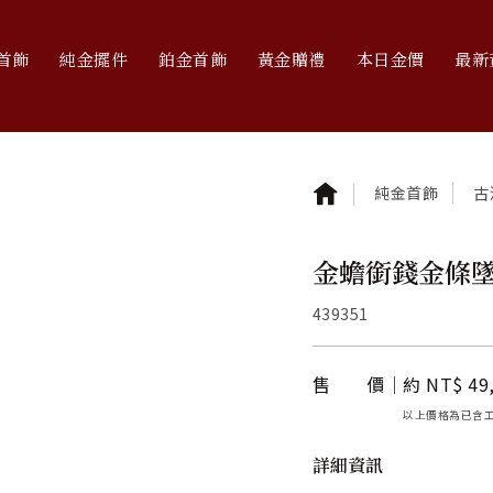
首飾
純金擺件
鉑金首飾
黃金贈禮
本日金價
最新
純金首飾
古
金蟾銜錢金條墜 
439351
售 價
約 NT$ 49
以上價格為已含
詳細資訊