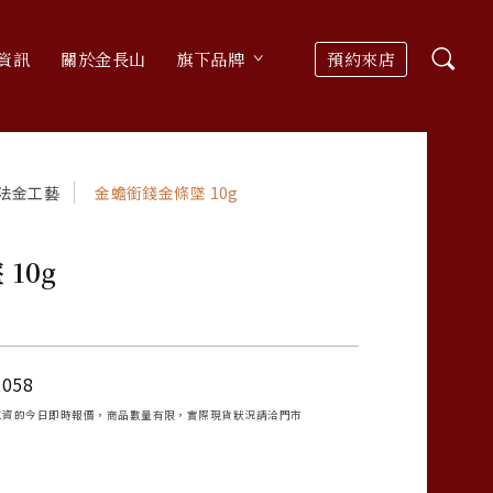
資訊
關於金長山
旗下品牌
預約來店
法金工藝
金蟾銜錢金條墜 10g
10g
,058
工資的今日即時報價，商品數量有限，實際現貨狀況請洽門市