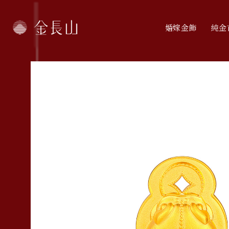
婚嫁金飾
純金