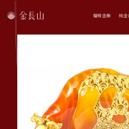
婚嫁金飾
純金