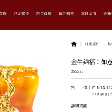
首飾
純金擺件
鉑金首飾
黃金贈禮
本日金價
最新
純金擺件
其
金牛納福：如
355596
售 價
約 NT$ 11
以上價格為已含
詳細資訊