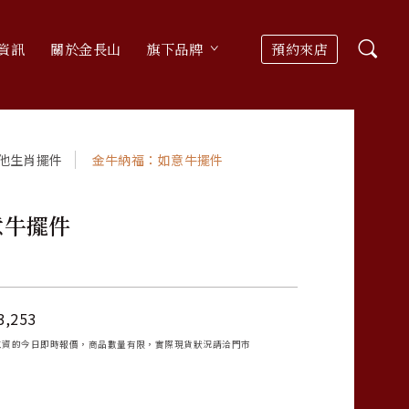
資訊
關於金長山
旗下品牌
預約來店
他生肖擺件
金牛納福：如意牛擺件
意牛擺件
3,253
工資的今日即時報價，商品數量有限，實際現貨狀況請洽門市