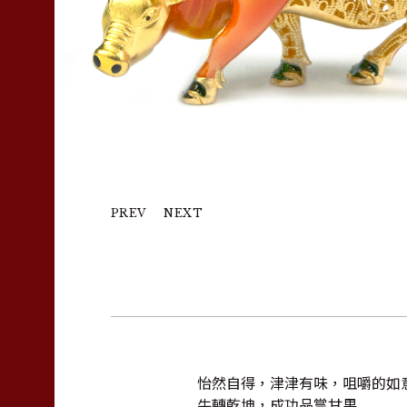
PREV
NEXT
怡然自得，津津有味，咀嚼的如
牛轉乾坤，成功品嘗甘果