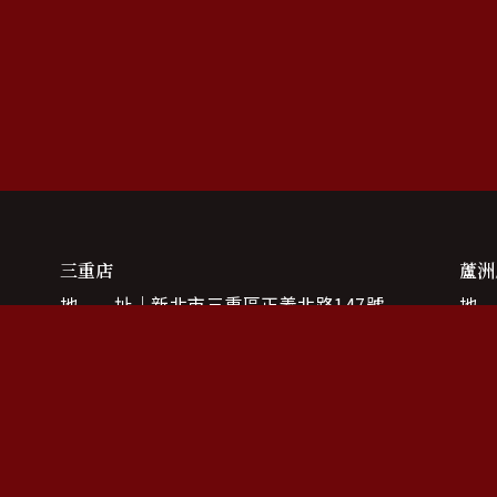
三重店
蘆洲
地 址
新北市三重區正義北路147號
地
電 話
(02)2985-5665
電
營業時間
11:00 — 21:00
營業