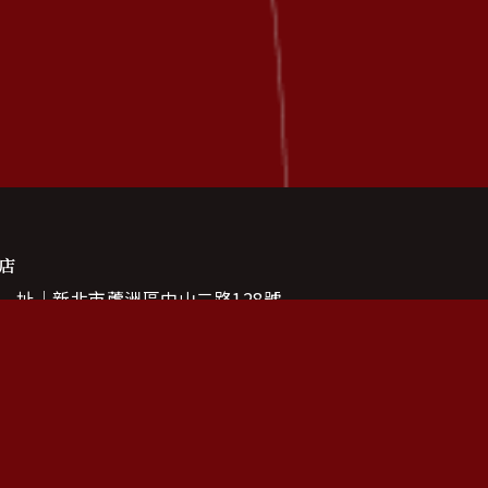
店
 址
新北市蘆洲區中山二路128號
 話
(02)2281-4568
時間
11:00 — 21:00