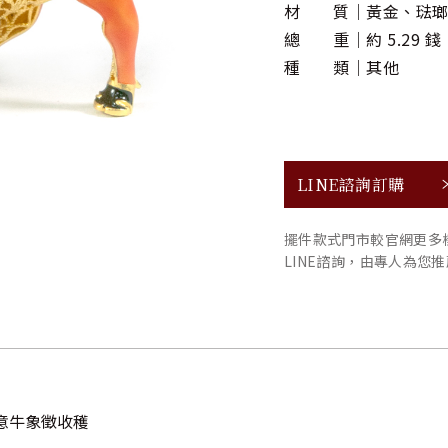
材 質
黃金、琺
總 重
約 5.29 錢
種 類
其他
LINE諮詢訂購
擺件款式門市較官網更多
LINE諮詢，由專人為您
意牛象徵收穫