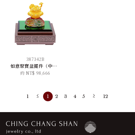
387342B
如意聚寶盆擺件（中版）
約 NT$ 98,666
1
1
2
3
4
5
12