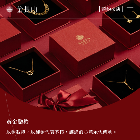
預約來店
婚嫁金飾
純金首飾
純金擺件
鉑金首飾
黃金贈禮
本日金價
黃金贈禮
以金載禮，以純金代表不朽，讓您的心意永恆傳承。
最新資訊