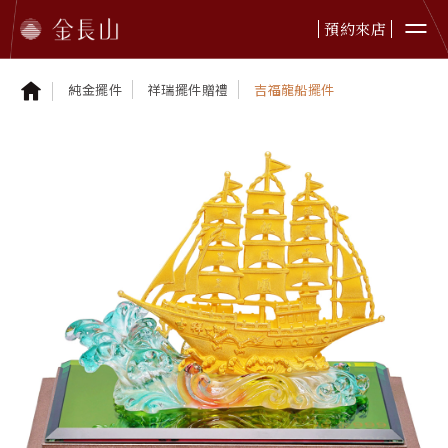
預約來店
純金擺件
祥瑞擺件贈禮
吉福龍船擺件
婚嫁金飾
純金首飾
純金擺件
鉑金首飾
黃金贈禮
本日金價
最新資訊