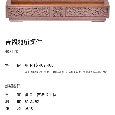
關於金長山
旗下品牌
吉福龍船擺件
403678
售 價
約 NT$ 402,400
以上價格為已含工資的今日即時報價，商品數量有限，實際現貨狀況請洽門市
詳細資訊
材 質
黃金：古法金工藝
總 重
約 21 錢
種 類
其他