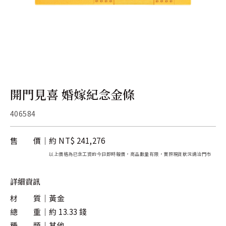
關於金長山
旗下品牌
開門見喜 婚嫁紀念金條
406584
售 價
約 NT$ 241,276
以上價格為已含工資的今日即時報價，商品數量有限，實際現貨狀況請洽門市
詳細資訊
材 質
黃金
總 重
約 13.33 錢
種 類
其他