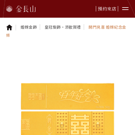
預約來店
婚嫁金飾
皇冠髮飾・添妝賀禮
開門見喜 婚嫁紀念金
條
婚嫁金飾
純金首飾
純金擺件
鉑金首飾
黃金贈禮
本日金價
最新資訊