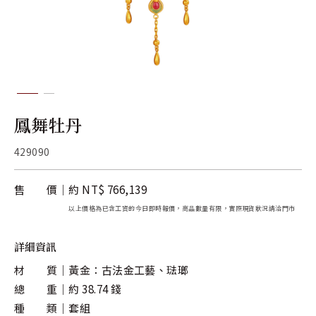
關於金長山
旗下品牌
鳳舞牡丹
429090
售 價
約 NT$ 766,139
以上價格為已含工資的今日即時報價，商品數量有限，實際現貨狀況請洽門市
詳細資訊
材 質
黃金：古法金工藝、琺瑯
總 重
約 38.74 錢
種 類
套組