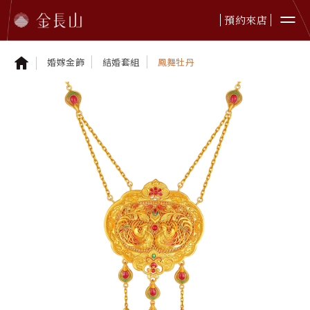
預約來店
婚嫁金飾
結婚套組
鳳舞牡丹
婚嫁金飾
純金首飾
純金擺件
鉑金首飾
黃金贈禮
本日金價
最新資訊