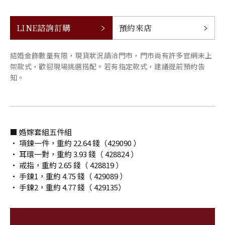
LINE諮詢訂購
預約來店
結婚金飾數量有限，現貨狀況請洽門市，門市尚有許多官網未上
架款式，歡迎現場挑選搭配。若有指定款式，建議提前預約告
知。
■ 婚嫁套組五件組
‧ 項鍊一件，重約 22.64 錢（429090 ）
‧ 耳環一對，重約 3.93 錢（ 428824 ）
‧ 戒指，重約 2.65 錢（ 428819 ）
‧ 手鍊1，重約 4.75 錢（ 429089 ）
‧ 手鍊2，重約 4.77 錢（ 429135）