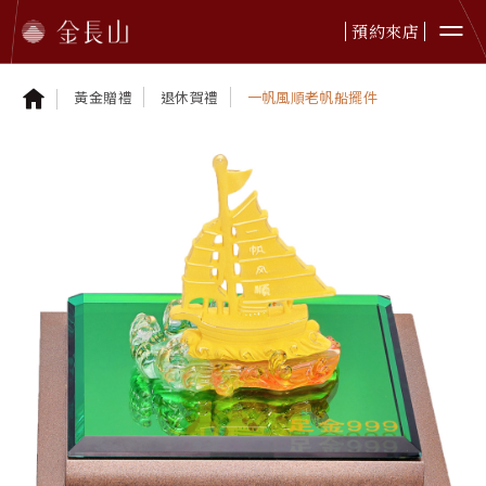
預約來店
黃金贈禮
退休賀禮
一帆風順老帆船擺件
婚嫁金飾
純金首飾
純金擺件
鉑金首飾
黃金贈禮
本日金價
最新資訊