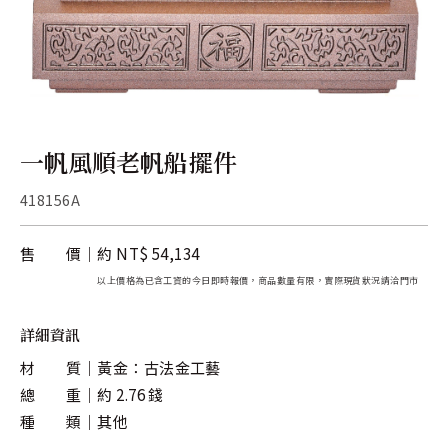
關於金長山
旗下品牌
一帆風順老帆船擺件
418156A
售 價
約 NT$ 54,134
以上價格為已含工資的今日即時報價，商品數量有限，實際現貨狀況請洽門市
詳細資訊
材 質
黃金：古法金工藝
總 重
約 2.76 錢
種 類
其他