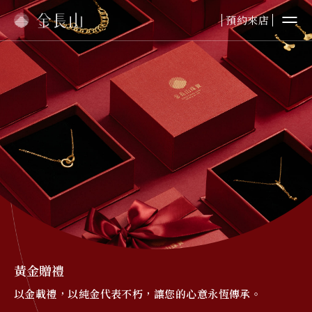
預約來店
婚嫁金飾
純金首飾
純金擺件
鉑金首飾
黃金贈禮
本日金價
黃金贈禮
以金載禮，以純金代表不朽，讓您的心意永恆傳承。
最新資訊