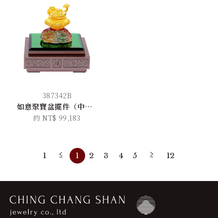
387342B
如意聚寶盆擺件（中版）
約 NT$ 99,183
1
1
2
3
4
5
12