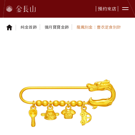
預約來店
純金首飾
彌月寶寶金飾
龍鳳別金：豐衣足食別針
婚嫁金飾
純金首飾
純金擺件
鉑金首飾
黃金贈禮
本日金價
最新資訊