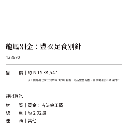
關於金長山
旗下品牌
龍鳳別金：豐衣足食別針
433690
售 價
約 NT$ 38,547
以上價格為已含工資的今日即時報價，商品數量有限，實際現貨狀況請洽門市
詳細資訊
材 質
黃金：古法金工藝
總 重
約 2.02 錢
種 類
其他