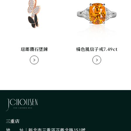
琺瑯鑽石墜鍊
橘色風信子戒7.49ct
三重店
地 址｜
新北市三重區正義北路151號