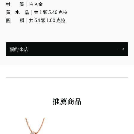
材 質
白Ｋ金
黃 水 晶
共 1 顆 5.46 克拉
圓 鑽
共 54 顆 1.00 克拉
預約來店
推薦商品