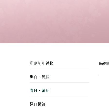
篩選
耶誕新年禮物
黑白．風尚
春日・繽紛
經典鑽飾