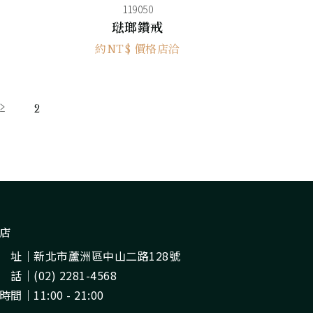
119050
琺瑯鑽戒
約NT$ 價格店洽
2
店
 址｜
新北市蘆洲區中山二路128號
 話｜
(02) 2281-4568
間｜11:00 - 21:00