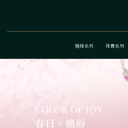
婚嫁系列
珠寶系列
COLOR OF JOY
春日・繽紛