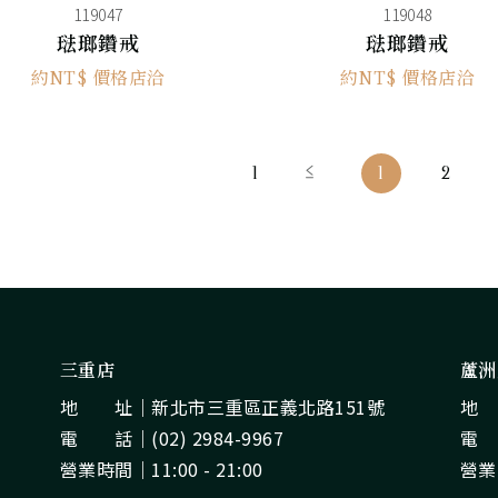
119047
119048
琺瑯鑽戒
琺瑯鑽戒
約NT$ 價格店洽
約NT$ 價格店洽
1
1
2
三重店
蘆洲
地 址｜
新北市三重區正義北路151號
地
電 話｜
(02) 2984-9967
電
營業時間｜11:00 - 21:00
營業時