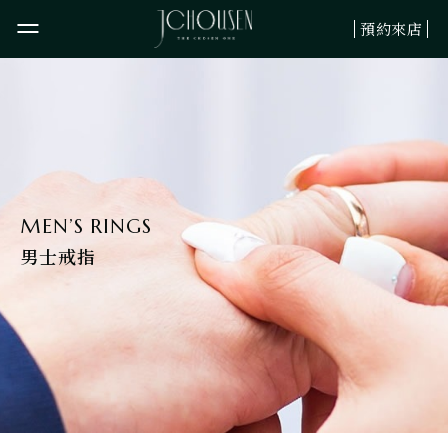
預約來店
婚嫁系列
珠寶系列
鉑金系列
訂製服務
MEN’S RINGS
男士戒指
最新資訊
關於JCHOUSEN
旗下品牌