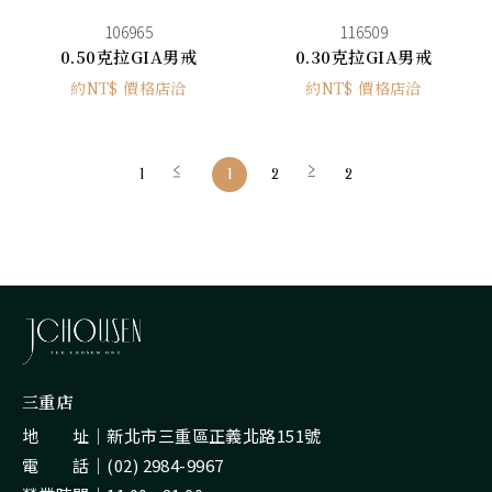
106965
116509
0.50克拉GIA男戒
0.30克拉GIA男戒
約NT$ 價格店洽
約NT$ 價格店洽
1
1
2
2
三重店
地 址｜
新北市三重區正義北路151號
電 話｜
(02) 2984-9967